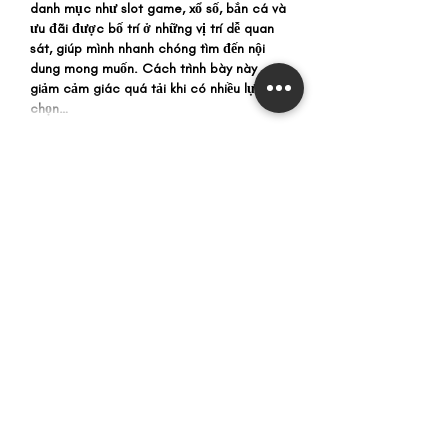
danh mục như slot game, xổ số, bắn cá và 
ưu đãi được bố trí ở những vị trí dễ quan 
sát, giúp mình nhanh chóng tìm đến nội 
dung mong muốn. Cách trình bày này 
giảm cảm giác quá tải khi có nhiều lựa 
chọn…
Show More
Like
Reply
blogcommentsieuviet
4 days ago
Khi mình tìm hiểu 
uu88uytin.com
 dưới góc 
nhìn cấu trúc thông tin, mình nhận thấy 
nhóm nội dung được bố trí cân đối. Thể 
thao, game bài, slot game và casino live 
có khu vực, giúp người dùng dễ quan sát 
và tiếp cận nội dung cần xem. Theo mình, 
cách sắp xếp này góp phần giảm bước 
điều hướng và hỗ trợ ghi nhớ vị trí danh 
mục. Bên cạnh đó, hệ thống phản hồi 