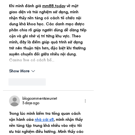
Khi mình đánh giá 
mm88.today
 về mặt 
giao diện và trải nghiệm sử dụng, mình 
nhận thấy nền tảng có cách tổ chức nội 
dung khá khoa học. Các danh mục được 
phân chia rõ giúp người dùng dễ dàng tiếp 
cận và ghi nhớ vị trí từng khu vực. Theo 
mình, đây là điểm giúp quá trình sử dụng 
trở nên thuận tiện hơn, đặc biệt khi thường 
xuyên chuyển đổi giữa nhiều nội dung. 
Casino live có cách bố…
Show More
Like
Reply
blogcommentsieuviet
3 days ago
Trong lúc mình kiểm tra tổng quan cách 
vận hành của 
nhà cái s8
, mình nhận thấy 
nền tảng tập trung khá nhiều vào việc tối 
ưu trải nghiệm điều hướng. Mình thấy các 