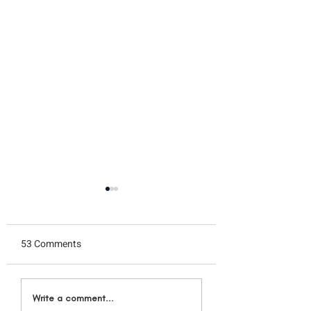
53 Comments
JAPAN'S YOGURT
KEK BATIK PREM
Write a comment...