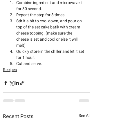
Combine ingredient and microwave it 
for 30 second.
Repeat the step for 3 times.
Stir it a bit to cool down, and pour on 
top of the set cake batik with cream 
cheese topping. (make sure the 
cheese is set and cool or else it will 
melt)
Quickly store in the chiller and let it set 
for 1 hour.
Cut and serve.
Recipes
Recent Posts
See All