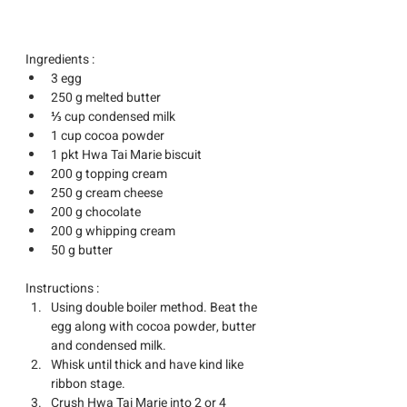
Ingredients :
3 egg
250 g melted butter
⅓ cup condensed milk
1 cup cocoa powder
1 pkt Hwa Tai Marie biscuit
200 g topping cream
250 g cream cheese
200 g chocolate
200 g whipping cream
50 g butter
Instructions :
Using double boiler method. Beat the 
egg along with cocoa powder, butter 
and condensed milk.
Whisk until thick and have kind like 
ribbon stage. 
Crush Hwa Tai Marie into 2 or 4 