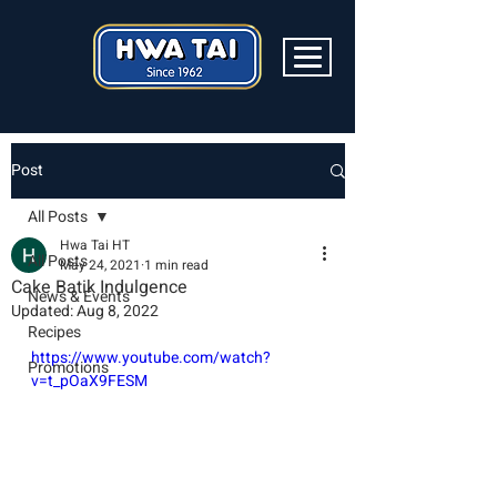
Post
All Posts
Hwa Tai HT
All Posts
May 24, 2021
1 min read
Cake Batik Indulgence
News & Events
Updated:
Aug 8, 2022
Recipes
https://www.youtube.com/watch?
Promotions
v=t_pOaX9FESM