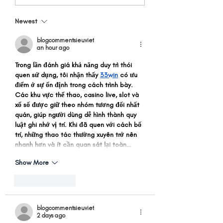
CHEESECAKE
use HwaTai Class
HOMEMADE
Marie
Newest
blogcommentsieuviet
an hour ago
Trong lần đánh giá khả năng duy trì thói 
quen sử dụng, tôi nhận thấy 
33win
 có ưu 
điểm ở sự ổn định trong cách trình bày. 
Các khu vực thể thao, casino live, slot và 
xổ số được giữ theo nhóm tương đối nhất 
quán, giúp người dùng dễ hình thành quy 
luật ghi nhớ vị trí. Khi đã quen với cách bố 
trí, những thao tác thường xuyên trở nên 
nhanh hơn và ít cần quan sát lại toàn…
Show More
Like
Reply
blogcommentsieuviet
2 days ago