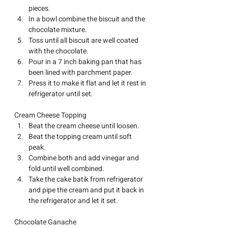
pieces. 
In a bowl combine the biscuit and the 
chocolate mixture.
Toss until all biscuit are well coated 
with the chocolate.
Pour in a 7 inch baking pan that has 
been lined with parchment paper.
Press it to make it flat and let it rest in 
refrigerator until set.
Cream Cheese Topping
Beat the cream cheese until loosen.
Beat the topping cream until soft 
peak.
Combine both and add vinegar and 
fold until well combined.
Take the cake batik from refrigerator 
and pipe the cream and put it back in 
the refrigerator and let it set.
Chocolate Ganache